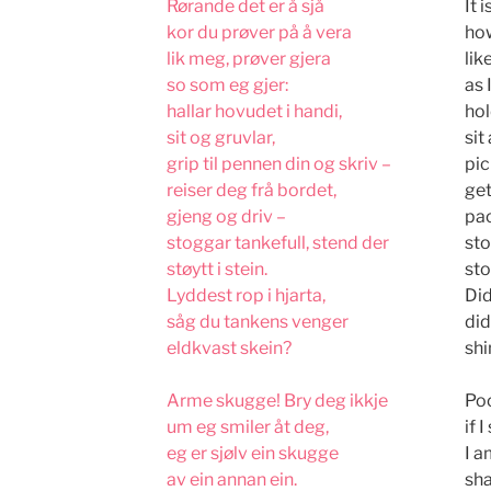
Rørande det er å sjå
It 
kor du prøver på å vera
how
lik meg, prøver gjera
lik
so som eg gjer:
as 
hallar hovudet i handi,
hol
sit og gruvlar,
sit
grip til pennen din og skriv –
pic
reiser deg frå bordet,
get
gjeng og driv –
pac
stoggar tankefull, stend der
sto
støytt i stein.
sto
Lyddest rop i hjarta,
Did
såg du tankens venger
did
eldkvast skein?
shi
Arme skugge! Bry deg ikkje
Poo
um eg smiler åt deg,
if 
eg er sjølv ein skugge
I a
av ein annan ein.
sh