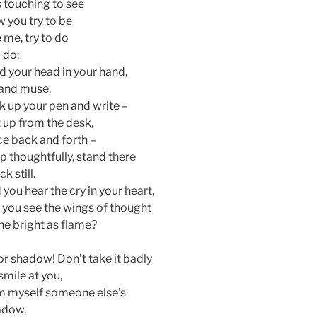
is touching to see
 you try to be
e me, try to do
I do:
d your head in your hand,
 and muse,
k up your pen and write –
 up from the desk,
e back and forth –
p thoughtfully, stand there
ck still.
 you hear the cry in your heart,
 you see the wings of thought
ne bright as flame?
r shadow! Don’t take it badly
I smile at you,
m myself someone else’s
adow.