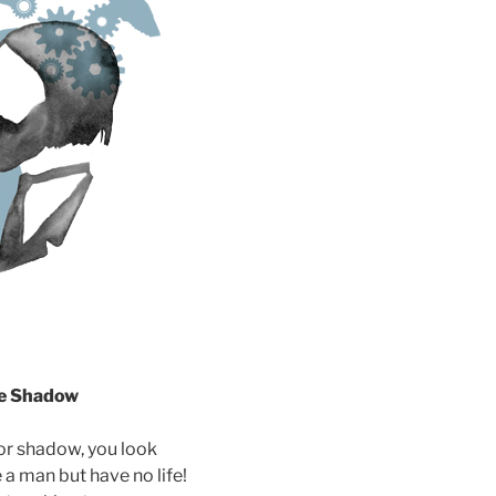
e Shadow
or shadow, you look
e a man but have no life!