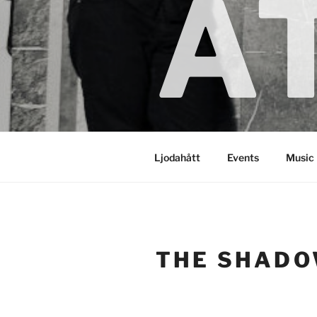
Å
Ljodahått
Events
Music
THE SHAD