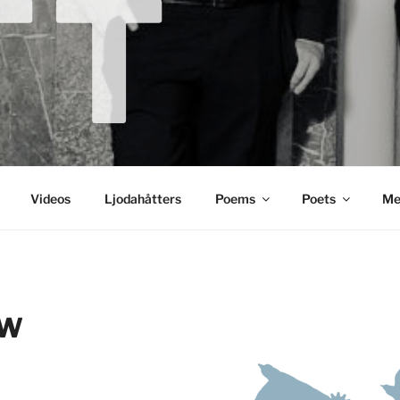
TT
Videos
Ljodahåtters
Poems
Poets
Me
OW